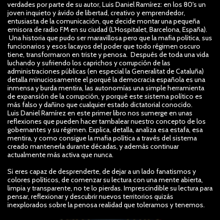
verdades por parte de su autor, Luis Daniel Ramírez: en los 80's un
joven inquieto y ávido de libertad, creativo y emprendedor,
entusiasta de la comunicación, que decide montar una pequeña
emisora de radio FM en su ciudad (L'Hospitalet, Barcelona, España).
Una historia que pudo ser maravillosa pero que la mafia política, sus
funcionarios y esos lacayos del poder que todo régimen oscuro
tiene, transformaron en triste y penosa. Después de toda una vida
luchando y sufriendo los caprichos y corrupción de las
administraciones públicas (en especial la Generalitat de Cataluña)
detalla minuciosamente el porqué la democracia española es una
inmensa y burda mentira, las autonomías una simple herramienta
de expansión de la corrupción, y porqué este sistema político es
más falso y dañino que cualquier estado dictatorial conocido.
Luis Daniel Ramírez en este primer libro nos sumerge en unas
reflexiones que pueden hacer tambalear nuestro concepto de los
gobernantes y su régimen. Explica, detalla, analiza esa estafa, esa
mentira, y como consigue la mafia política a través del sistema
creado mantenerla durante décadas, y además continuar
actualmente más activa que nunca.
Si eres capaz de desprenderte, de dejar a un lado fanatismos y
colores políticos, de comenzar su lectura con una mente abierta,
limpia y transparente, no te lo pierdas. Imprescindible su lectura para
pensar, reflexionar y descubrir nuevos territorios quizás
inexplorados sobre la penosa realidad que toleramos y tenemos.